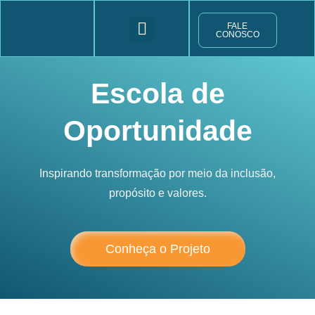
Ir
FALE
CONOSCO
para
o
ESCOLA DE OPORTUNIDADE
Escola de
conteúdo
Oportunidade
Inspirando transformação por meio da inclusão,
propósito e valores.
Conheça o Projeto